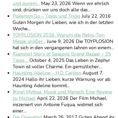
und purem…
May 23, 2026
Wenn wir ehrlich
sind, drücken wir uns doch alle das…
Pokemon Go – Tipps und Tricks
July 22, 2016
Guten Morgen ihr Lieben, wie ich in der letzten
Woche…
TOYPLOSION 2026: Warum die Retro-Toy-
Messe größer…
June 9, 2026
Die TOYPLOSION
hat sich in den vergangenen Jahren von einem…
[Gaming] Story of Seasons: Grand Bazaar – 25
Tipps,…
October 4, 2025
Das Leben in Zephyr
Town ist voller Charme. Ein gemütlicher…
Haunting Adeline – H.D. Carlton
August 7,
2024
Hallo ihr Lieben, kurze Warnung vor ab.
Haunting Adeline kommt…
[Kino] Mythos, Musik und Mensch: Eine Review
zu Michael
April 22, 2026
Der Film Michael,
inszeniert von Antoine Fuqua, widmet sich
einer…
Die Operation
March 26, 2017
Guten Abend ihr