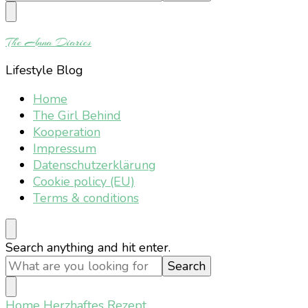
Something?
The Anna Diaries
Lifestyle Blog
Home
The Girl Behind
Kooperation
Impressum
Datenschutzerklärung
Cookie policy (EU)
Terms & conditions
Looking
Search anything and hit enter.
for
Something?
Home
Herzhaftes Rezept