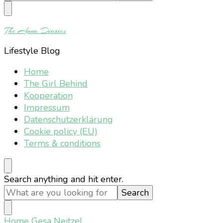
Something?
The Anna Diaries
Lifestyle Blog
Home
The Girl Behind
Kooperation
Impressum
Datenschutzerklärung
Cookie policy (EU)
Terms & conditions
Looking
Search anything and hit enter.
for
Something?
Home
Gesa Neitzel