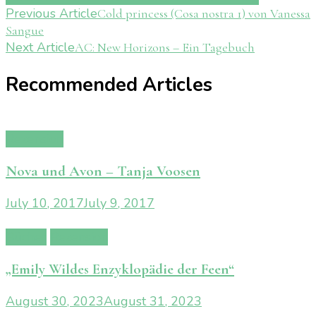
Post
Previous Article
Cold princess (Cosa nostra 1) von Vanessa
Sangue
Navigation
Next Article
AC: New Horizons – Ein Tagebuch
Recommended Articles
Rezension
Nova und Avon – Tanja Voosen
July 10, 2017
July 9, 2017
Bücher
Rezension
„Emily Wildes Enzyklopädie der Feen“
August 30, 2023
August 31, 2023