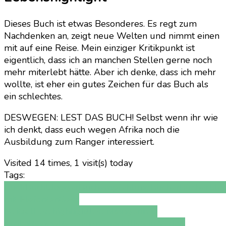
Dieses Buch ist etwas Besonderes. Es regt zum
Nachdenken an, zeigt neue Welten und nimmt einen
mit auf eine Reise. Mein einziger Kritikpunkt ist
eigentlich, dass ich an manchen Stellen gerne noch
mehr miterlebt hätte. Aber ich denke, dass ich mehr
wollte, ist eher ein gutes Zeichen für das Buch als
ein schlechtes.
DESWEGEN: LEST DAS BUCH! Selbst wenn ihr wie
ich denkt, dass euch wegen Afrika noch die
Ausbildung zum Ranger interessiert.
Visited 14 times, 1 visit(s) today
Tags:
Buch
Buchblogger
Buchempfehlung
Bücher
Bücherblo
mit Elefanten
Gesa
Neitzel
Lesehighlight
lesen
Rangerin in
Afrika
Review
Rezension
Safari
Ullstein Verlag