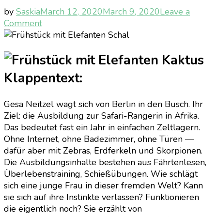
by
Saskia
March 12, 2020
March 9, 2020
Leave a
on
Comment
Frühstück
mit
Elefanten:
Als
Klappentext:
Rangerin
in
Gesa Neitzel wagt sich von Berlin in den Busch. Ihr
Afrika
Ziel: die Ausbildung zur Safari-Rangerin in Afrika.
von
Das bedeutet fast ein Jahr in einfachen Zeltlagern.
Gesa
Ohne Internet, ohne Badezimmer, ohne Türen ―
Neitzel
dafür aber mit Zebras, Erdferkeln und Skorpionen.
Die Ausbildungsinhalte bestehen aus Fährtenlesen,
Überlebenstraining, Schießübungen. Wie schlägt
sich eine junge Frau in dieser fremden Welt? Kann
sie sich auf ihre Instinkte verlassen? Funktionieren
die eigentlich noch? Sie erzählt von