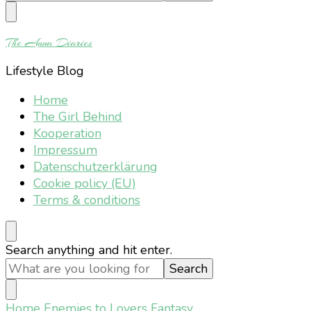
Something?
The Anna Diaries
Lifestyle Blog
Home
The Girl Behind
Kooperation
Impressum
Datenschutzerklärung
Cookie policy (EU)
Terms & conditions
Looking
Search anything and hit enter.
for
Something?
Home
Enemies to Lovers Fantasy