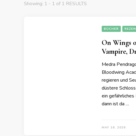
Showing: 1 - 1 of 1 RESULTS
BÜCHER
REZEN
On Wings o
Vampire, D
Medra Pendragon,
Bloodwing Acade
regieren und Se
düstere Schloss
ein gefährliches
dann ist da …
MAY 16, 2026