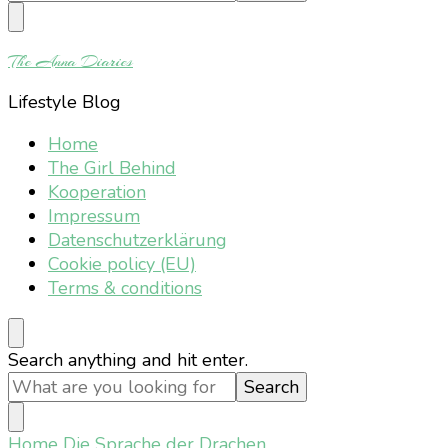
Something?
The Anna Diaries
Lifestyle Blog
Home
The Girl Behind
Kooperation
Impressum
Datenschutzerklärung
Cookie policy (EU)
Terms & conditions
Looking
Search anything and hit enter.
for
Something?
Home
Die Sprache der Drachen