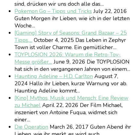
sind, drücken wir uns doch alle das…
Pokemon Go – Tipps und Tricks
July 22, 2016
Guten Morgen ihr Lieben, wie ich in der letzten
Woche…
[Gaming] Story of Seasons: Grand Bazaar – 25
Tipps,…
October 4, 2025
Das Leben in Zephyr
Town ist voller Charme. Ein gemütlicher…
TOYPLOSION 2026: Warum die Retro-Toy-
Messe größer…
June 9, 2026
Die TOYPLOSION
hat sich in den vergangenen Jahren von einem…
Haunting Adeline – H.D. Carlton
August 7,
2024
Hallo ihr Lieben, kurze Warnung vor ab.
Haunting Adeline kommt…
[Kino] Mythos, Musik und Mensch: Eine Review
zu Michael
April 22, 2026
Der Film Michael,
inszeniert von Antoine Fuqua, widmet sich
einer…
Die Operation
March 26, 2017
Guten Abend ihr
Lieben, wie ihr merkt, es wird auch…