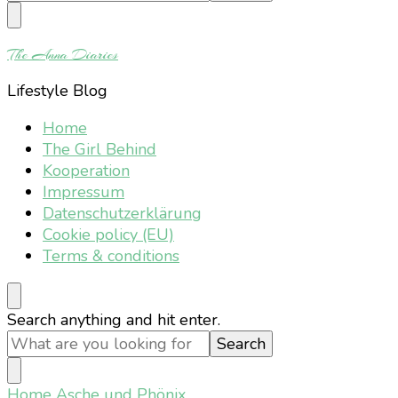
Something?
The Anna Diaries
Lifestyle Blog
Home
The Girl Behind
Kooperation
Impressum
Datenschutzerklärung
Cookie policy (EU)
Terms & conditions
Looking
Search anything and hit enter.
for
Something?
Home
Asche und Phönix