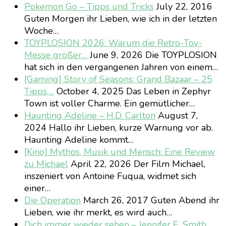
Pokemon Go – Tipps und Tricks
July 22, 2016
Guten Morgen ihr Lieben, wie ich in der letzten
Woche…
TOYPLOSION 2026: Warum die Retro-Toy-
Messe größer…
June 9, 2026
Die TOYPLOSION
hat sich in den vergangenen Jahren von einem…
[Gaming] Story of Seasons: Grand Bazaar – 25
Tipps,…
October 4, 2025
Das Leben in Zephyr
Town ist voller Charme. Ein gemütlicher…
Haunting Adeline – H.D. Carlton
August 7,
2024
Hallo ihr Lieben, kurze Warnung vor ab.
Haunting Adeline kommt…
[Kino] Mythos, Musik und Mensch: Eine Review
zu Michael
April 22, 2026
Der Film Michael,
inszeniert von Antoine Fuqua, widmet sich
einer…
Die Operation
March 26, 2017
Guten Abend ihr
Lieben, wie ihr merkt, es wird auch…
Dich immer wieder sehen – Jennifer E. Smith