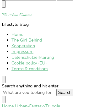
Something?
The Anna Diaries
Lifestyle Blog
Home
The Girl Behind
Kooperation
Impressum
Datenschutzerklärung
Cookie policy (EU)
Terms & conditions
Looking
Search anything and hit enter.
for
Something?
Home
Urban-Fantasy-Trilogie