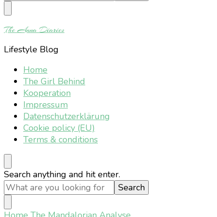
Something?
The Anna Diaries
Lifestyle Blog
Home
The Girl Behind
Kooperation
Impressum
Datenschutzerklärung
Cookie policy (EU)
Terms & conditions
Looking
Search anything and hit enter.
for
Something?
Home
The Mandalorian Analyse