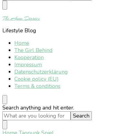
Something?
The Anna Diaries
Lifestyle Blog
Home
The Girl Behind
Kooperation
Impressum
Datenschutzerklärung
Cookie policy (EU)
Terms & conditions
Looking
Search anything and hit enter.
for
Something?
Home
Taopunk Spiel