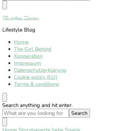
Something?
The Anna Diaries
Lifestyle Blog
Home
The Girl Behind
Kooperation
Impressum
Datenschutzerklärung
Cookie policy (EU)
Terms & conditions
Looking
Search anything and hit enter.
for
Something?
Home
Storybasierte Indie Spiele