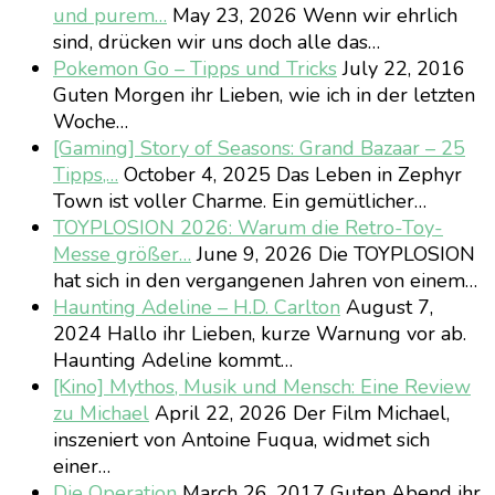
und purem…
May 23, 2026
Wenn wir ehrlich
sind, drücken wir uns doch alle das…
Pokemon Go – Tipps und Tricks
July 22, 2016
Guten Morgen ihr Lieben, wie ich in der letzten
Woche…
[Gaming] Story of Seasons: Grand Bazaar – 25
Tipps,…
October 4, 2025
Das Leben in Zephyr
Town ist voller Charme. Ein gemütlicher…
TOYPLOSION 2026: Warum die Retro-Toy-
Messe größer…
June 9, 2026
Die TOYPLOSION
hat sich in den vergangenen Jahren von einem…
Haunting Adeline – H.D. Carlton
August 7,
2024
Hallo ihr Lieben, kurze Warnung vor ab.
Haunting Adeline kommt…
[Kino] Mythos, Musik und Mensch: Eine Review
zu Michael
April 22, 2026
Der Film Michael,
inszeniert von Antoine Fuqua, widmet sich
einer…
Die Operation
March 26, 2017
Guten Abend ihr