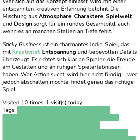
Wer sich auf das Konzept einlässt, wird mit einer
entspannten, kreativen Erfahrung belohnt. Die
Mischung aus
Atmosphäre
,
Charaktere
,
Spielwelt
und
Design
sorgt für ein rundes Gesamtbild, auch
wenn es an manchen Stellen an Tiefe fehlt.
Sticky Business
ist ein charmantes Indie-Spiel, das
mit
Kreativität
,
Entspannung
und liebevollen Details
überzeugt. Es richtet sich klar an Spieler, die Freude
am Gestalten und an ruhigen Spielerlebnissen
haben. Wer Action sucht, wird hier nicht fündig – wer
jedoch abschalten möchte, findet genau das richtige
Spiel.
Visited 10 times, 1 visit(s) today
Tags:
Casual Simulation Game
Cozy Games
PC
entspannte Games 2026
gemütliche Spiele
PC
Indie Simulation Spiel
kreative Indie
Games
kreative Spiele Design
Spellgarden Games