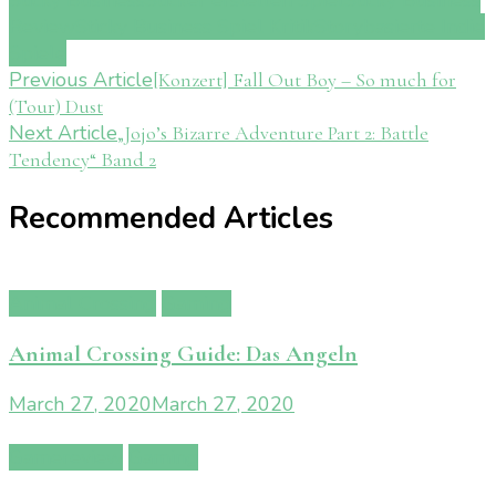
Sticky Business
Sticker erstellen Spiel
Sticky Business
Review
Sticky Business Spiel Kritik
Storybasierte Indie
Spiele
Post
Previous Article
[Konzert] Fall Out Boy – So much for
(Tour) Dust
Navigation
Next Article
„Jojo’s Bizarre Adventure Part 2: Battle
Tendency“ Band 2
Recommended Articles
Animal Crossing
Gaming
Animal Crossing Guide: Das Angeln
March 27, 2020
March 27, 2020
Gamereview
Gaming