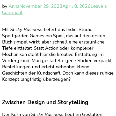
by
Anna
November 29, 2023
April 8, 2026
Leave a
on
Comment
[Gaming]
Kreativität
Mit
Sticky Business
liefert das Indie-Studio
trifft
Spellgarden Games ein Spiel, das auf den ersten
Gemütlichkeit:
Blick simpel wirkt, aber schnell eine erstaunliche
Sticky
Tiefe entfaltet. Statt Action oder komplexer
Business
Mechaniken steht hier die kreative Entfaltung im
Vordergrund. Man gestaltet eigene Sticker, verpackt
Bestellungen und erlebt nebenbei kleine
Geschichten der Kundschaft. Doch kann dieses ruhige
Konzept langfristig überzeugen?
Zwischen Design und Storytelling
Der Kern von
Sticky Business
liegt im Gestalten