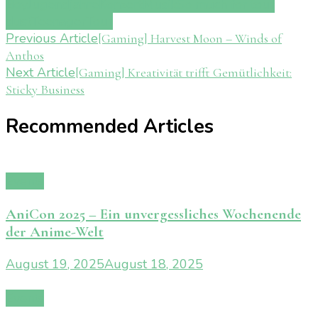
Boy
Jugendjahre
Konzert
Musik
So much for tour
dust
Teenager
Tour
Post
Previous Article
[Gaming] Harvest Moon – Winds of
Anthos
Navigation
Next Article
[Gaming] Kreativität trifft Gemütlichkeit:
Sticky Business
Recommended Articles
Events
AniCon 2025 – Ein unvergessliches Wochenende
der Anime-Welt
August 19, 2025
August 18, 2025
Events