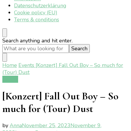
Datenschutzerklärung
Cookie policy (EU)
Terms & conditions
Looking
Search anything and hit enter.
for
Something?
Home
Events
[Konzert] Fall Out Boy – So much for
(Tour) Dust
Events
[Konzert] Fall Out Boy – So
much for (Tour) Dust
by
Anna
November 25, 2023
November 9,