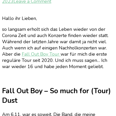
on
2023
Leave a Comment
[Konzert]
Fall
Hallo ihr Lieben,
Out
Boy
so langsam erholt sich das Leben wieder von der
–
Corona Zeit und auch Konzerte finden wieder statt.
So
Während der letzten Jahre war damit ja nicht viel.
much
Auch wenn ich auf einigen Nachholkonzerten war.
for
Aber die
Fall Out Boy Tour
war für mich die erste
(Tour)
reguläre Tour seit 2020. Und ich muss sagen… Ich
Dust
war wieder 16 und habe jeden Moment geliebt.
Fall Out Boy – So much for (Tour)
Dust
Am 6.11. war es soweit. Die Band, die meine