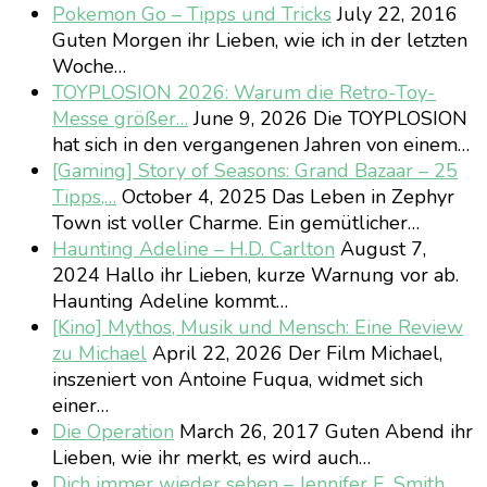
Pokemon Go – Tipps und Tricks
July 22, 2016
Guten Morgen ihr Lieben, wie ich in der letzten
Woche…
TOYPLOSION 2026: Warum die Retro-Toy-
Messe größer…
June 9, 2026
Die TOYPLOSION
hat sich in den vergangenen Jahren von einem…
[Gaming] Story of Seasons: Grand Bazaar – 25
Tipps,…
October 4, 2025
Das Leben in Zephyr
Town ist voller Charme. Ein gemütlicher…
Haunting Adeline – H.D. Carlton
August 7,
2024
Hallo ihr Lieben, kurze Warnung vor ab.
Haunting Adeline kommt…
[Kino] Mythos, Musik und Mensch: Eine Review
zu Michael
April 22, 2026
Der Film Michael,
inszeniert von Antoine Fuqua, widmet sich
einer…
Die Operation
March 26, 2017
Guten Abend ihr
Lieben, wie ihr merkt, es wird auch…
Dich immer wieder sehen – Jennifer E. Smith