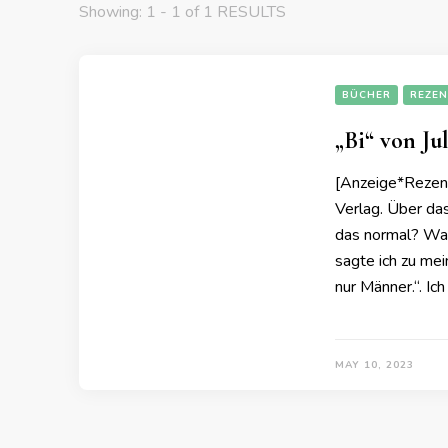
Showing: 1 - 1 of 1 RESULTS
BÜCHER
REZEN
„Bi“ von Ju
[Anzeige*Rezens
Verlag. Über das
das normal? Was
sagte ich zu me
nur Männer.“. Ic
MAY 10, 2023