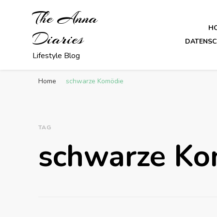
The Anna
H
Diaries
DATENS
Lifestyle Blog
Home
schwarze Komödie
TAG
schwarze Ko