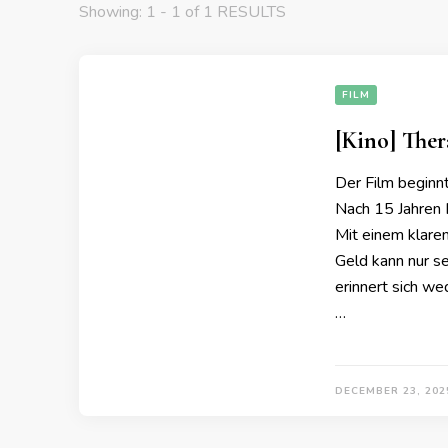
Showing: 1 - 1 of 1 RESULTS
FILM
[Kino] Ther
Der Film beginnt
Nach 15 Jahren H
Mit einem klare
Geld kann nur s
erinnert sich we
…
DECEMBER 23, 202