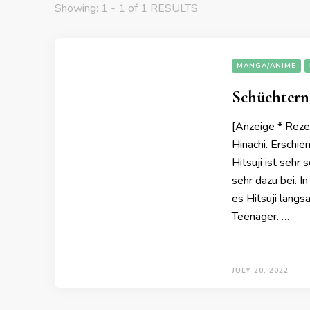
Showing: 1 - 1 of 1 RESULTS
MANGA/ANIME
Schüchtern
[Anzeige * Reze
Hinachi. Erschi
Hitsuji ist sehr
sehr dazu bei. I
es Hitsuji langsa
Teenager. …
JULY 20, 2022