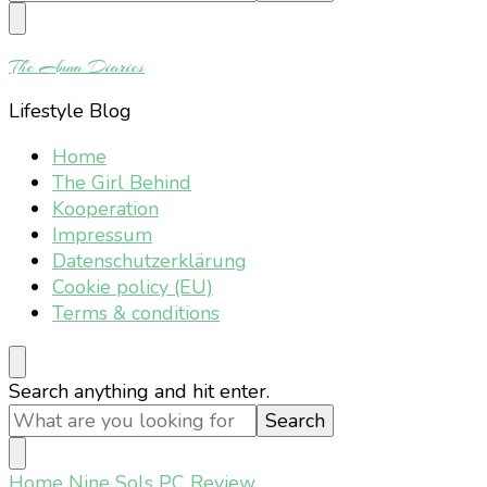
Something?
The Anna Diaries
Lifestyle Blog
Home
The Girl Behind
Kooperation
Impressum
Datenschutzerklärung
Cookie policy (EU)
Terms & conditions
Looking
Search anything and hit enter.
for
Something?
Home
Nine Sols PC Review