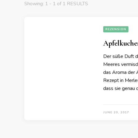
Showing: 1 - 1 of 1 RESULTS
REZENSION
Apfelkuche
Der süße Duft d
Meeres vermischt
das Aroma der A
Rezept in Merles
dass sie genau d
JUNE 20, 2017