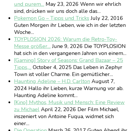
und purem…
May 23, 2026
Wenn wir ehrlich
sind, drücken wir uns doch alle das…
Pokemon Go – Tipps und Tricks
July 22, 2016
Guten Morgen ihr Lieben, wie ich in der letzten
Woche…
TOYPLOSION 2026: Warum die Retro-Toy-
Messe größer…
June 9, 2026
Die TOYPLOSION
hat sich in den vergangenen Jahren von einem…
[Gaming] Story of Seasons: Grand Bazaar – 25
Tipps,…
October 4, 2025
Das Leben in Zephyr
Town ist voller Charme. Ein gemütlicher…
Haunting Adeline – H.D. Carlton
August 7,
2024
Hallo ihr Lieben, kurze Warnung vor ab.
Haunting Adeline kommt…
[Kino] Mythos, Musik und Mensch: Eine Review
zu Michael
April 22, 2026
Der Film Michael,
inszeniert von Antoine Fuqua, widmet sich
einer…
Die Operation
March 26, 2017
Guten Abend ihr