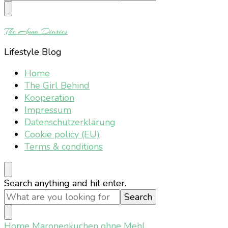
Something?
The Anna Diaries
Lifestyle Blog
Home
The Girl Behind
Kooperation
Impressum
Datenschutzerklärung
Cookie policy (EU)
Terms & conditions
Looking
Search anything and hit enter.
for
Something?
Home
Maronenkuchen ohne Mehl