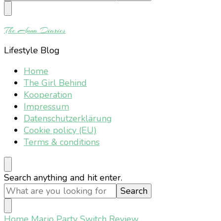
Something?
The Anna Diaries
Lifestyle Blog
Home
The Girl Behind
Kooperation
Impressum
Datenschutzerklärung
Cookie policy (EU)
Terms & conditions
Looking
Search anything and hit enter.
for
Something?
Home
Mario Party Switch Review