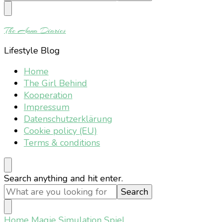
Something?
The Anna Diaries
Lifestyle Blog
Home
The Girl Behind
Kooperation
Impressum
Datenschutzerklärung
Cookie policy (EU)
Terms & conditions
Looking
Search anything and hit enter.
for
Something?
Home
Magie Simulation Spiel