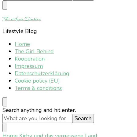
Something?
The Anna Diaries
Lifestyle Blog
Home
The Girl Behind
Kooperation
Impressum
Datenschutzerklärung
Cookie policy (EU)
Terms & conditions
Looking
Search anything and hit enter.
for
Something?
Home
Kirby und das vergessene Land