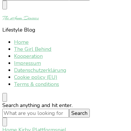
Something?
The Anna Diaries
Lifestyle Blog
Home
The Girl Behind
Kooperation
Impressum
Datenschutzerklärung
Cookie policy (EU)
Terms & conditions
Looking
Search anything and hit enter.
for
Something?
Home
Kirby Plattformspiel