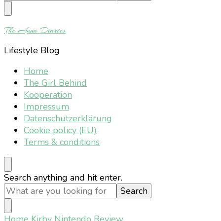
Something?
The Anna Diaries
Lifestyle Blog
Home
The Girl Behind
Kooperation
Impressum
Datenschutzerklärung
Cookie policy (EU)
Terms & conditions
Looking
Search anything and hit enter.
for
Something?
Home
Kirby Nintendo Review