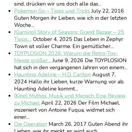
sind, drücken wir uns doch alle das…
Pokemon Go – Tipps und Tricks
July 22, 2016
Guten Morgen ihr Lieben, wie ich in der letzten
Woche…
[Gaming] Story of Seasons: Grand Bazaar – 25
Tipps,…
October 4, 2025
Das Leben in Zephyr
Town ist voller Charme. Ein gemütlicher…
TOYPLOSION 2026: Warum die Retro-Toy-
Messe größer…
June 9, 2026
Die TOYPLOSION
hat sich in den vergangenen Jahren von einem…
Haunting Adeline – H.D. Carlton
August 7,
2024
Hallo ihr Lieben, kurze Warnung vor ab.
Haunting Adeline kommt…
[Kino] Mythos, Musik und Mensch: Eine Review
zu Michael
April 22, 2026
Der Film Michael,
inszeniert von Antoine Fuqua, widmet sich
einer…
Die Operation
March 26, 2017
Guten Abend ihr
Lieben, wie ihr merkt, es wird auch…