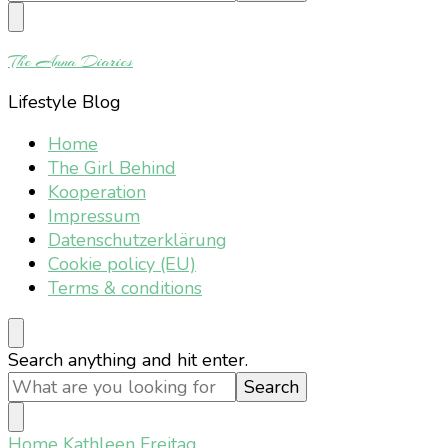
Something?
The Anna Diaries
Lifestyle Blog
Home
The Girl Behind
Kooperation
Impressum
Datenschutzerklärung
Cookie policy (EU)
Terms & conditions
Looking
Search anything and hit enter.
for
Something?
Home
Kathleen Freitag