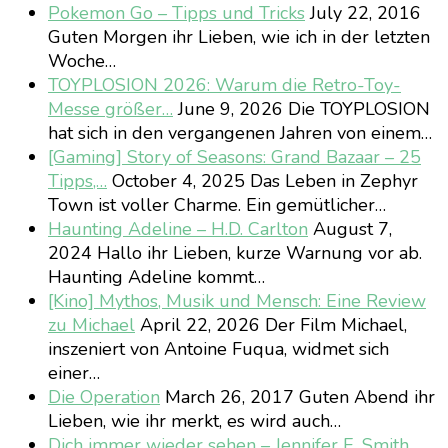
Pokemon Go – Tipps und Tricks
July 22, 2016
Guten Morgen ihr Lieben, wie ich in der letzten
Woche…
TOYPLOSION 2026: Warum die Retro-Toy-
Messe größer…
June 9, 2026
Die TOYPLOSION
hat sich in den vergangenen Jahren von einem…
[Gaming] Story of Seasons: Grand Bazaar – 25
Tipps,…
October 4, 2025
Das Leben in Zephyr
Town ist voller Charme. Ein gemütlicher…
Haunting Adeline – H.D. Carlton
August 7,
2024
Hallo ihr Lieben, kurze Warnung vor ab.
Haunting Adeline kommt…
[Kino] Mythos, Musik und Mensch: Eine Review
zu Michael
April 22, 2026
Der Film Michael,
inszeniert von Antoine Fuqua, widmet sich
einer…
Die Operation
March 26, 2017
Guten Abend ihr
Lieben, wie ihr merkt, es wird auch…
Dich immer wieder sehen – Jennifer E. Smith