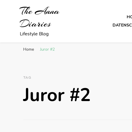
The Anna
H
Diaries
DATENS
Lifestyle Blog
Home
Juror #2
TAG
Juror #2