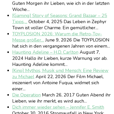
Guten Morgen ihr Lieben, wie ich in der letzten
Woche…
[Gaming] Story of Seasons: Grand Bazaar – 25
Tipps,…
October 4, 2025
Das Leben in Zephyr
Town ist voller Charme. Ein gemütlicher…
TOYPLOSION 2026: Warum die Retro-Toy-
Messe größer…
June 9, 2026
Die TOYPLOSION
hat sich in den vergangenen Jahren von einem…
Haunting Adeline – H.D. Carlton
August 7,
2024
Hallo ihr Lieben, kurze Warnung vor ab.
Haunting Adeline kommt…
[Kino] Mythos, Musik und Mensch: Eine Review
zu Michael
April 22, 2026
Der Film Michael,
inszeniert von Antoine Fuqua, widmet sich
einer…
Die Operation
March 26, 2017
Guten Abend ihr
Lieben, wie ihr merkt, es wird auch…
Dich immer wieder sehen – Jennifer E. Smith
October 30, 2016
Stromausfall in New York: