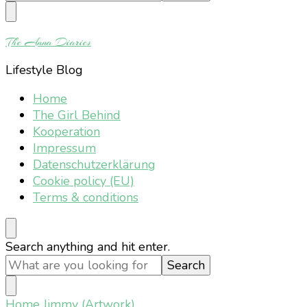
Something?
The Anna Diaries
Lifestyle Blog
Home
The Girl Behind
Kooperation
Impressum
Datenschutzerklärung
Cookie policy (EU)
Terms & conditions
Looking
Search anything and hit enter.
for
Something?
Home
Jimmy (Artwork)