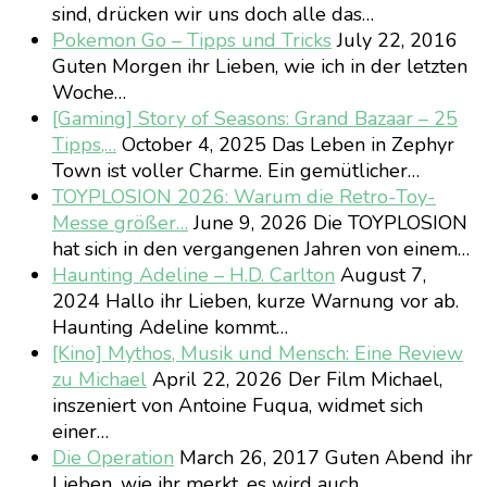
sind, drücken wir uns doch alle das…
Pokemon Go – Tipps und Tricks
July 22, 2016
Guten Morgen ihr Lieben, wie ich in der letzten
Woche…
[Gaming] Story of Seasons: Grand Bazaar – 25
Tipps,…
October 4, 2025
Das Leben in Zephyr
Town ist voller Charme. Ein gemütlicher…
TOYPLOSION 2026: Warum die Retro-Toy-
Messe größer…
June 9, 2026
Die TOYPLOSION
hat sich in den vergangenen Jahren von einem…
Haunting Adeline – H.D. Carlton
August 7,
2024
Hallo ihr Lieben, kurze Warnung vor ab.
Haunting Adeline kommt…
[Kino] Mythos, Musik und Mensch: Eine Review
zu Michael
April 22, 2026
Der Film Michael,
inszeniert von Antoine Fuqua, widmet sich
einer…
Die Operation
March 26, 2017
Guten Abend ihr
Lieben, wie ihr merkt, es wird auch…