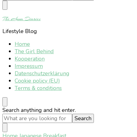
Something?
The Anna Diaries
Lifestyle Blog
Home
The Girl Behind
Kooperation
Impressum
Datenschutzerklärung
Cookie policy (EU)
Terms & conditions
Looking
Search anything and hit enter.
for
Something?
Home
Japanese Breakfast