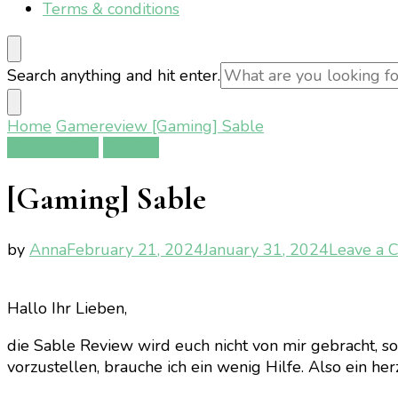
Terms & conditions
Looking
Search anything and hit enter.
for
Something?
Home
Gamereview
[Gaming] Sable
Gamereview
Gaming
[Gaming] Sable
by
Anna
February 21, 2024
January 31, 2024
Leave a 
Hallo Ihr Lieben,
die Sable Review wird euch nicht von mir gebracht, s
vorzustellen, brauche ich ein wenig Hilfe. Also ein her