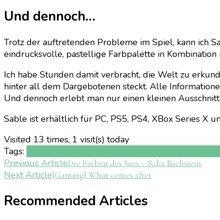
Und dennoch…
Trotz der auftretenden Probleme im Spiel, kann ich 
eindrucksvolle, pastellige Farbpalette in Kombination mi
Ich habe Stunden damit verbracht, die Welt zu erkund
hinter all dem Dargebotenen steckt. Alle Informationen
Und dennoch erlebt man nur einen kleinen Ausschnitt 
Sable ist erhältlich für PC, PS5, PS4, XBox Series X 
Visited 13 times, 1 visit(s) today
Tags:
entspannen
Japanese Breakfast
Musik
Playstation
Post
Previous Article
Die Farben des Sees – Rika Richstein
Next Article
[Gaming] What comes after
Navigation
Recommended Articles