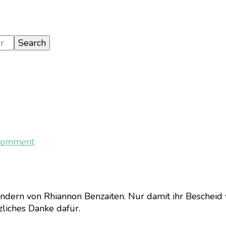
on
Comment
[Gaming]
Sable
ondern von Rhiannon Benzaiten. Nur damit ihr Bescheid 
zliches Danke dafür.