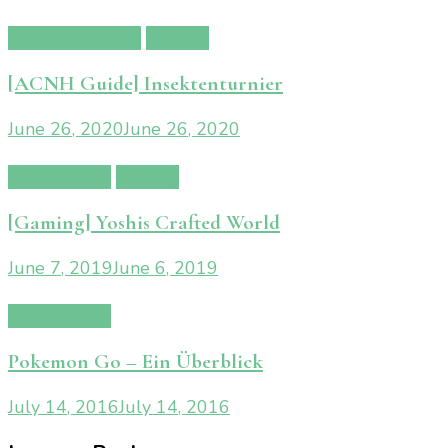
Animal Crossing
Gaming
[ACNH Guide] Insektenturnier
June 26, 2020
June 26, 2020
Gamereview
Gaming
[Gaming] Yoshis Crafted World
June 7, 2019
June 6, 2019
Gamereview
Pokemon Go – Ein Überblick
July 14, 2016
July 14, 2016