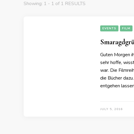
Showing: 1 - 1 of 1 RESULTS
EVENTS
FILM
Smaragdgrü
Guten Morgen ihr
sehr hoffe, wiss
war. Die Filmrei
die Bücher dazu.
entgehen lasse
JULY 5, 2016