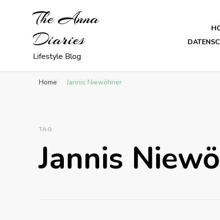
The Anna
H
Diaries
DATENS
Lifestyle Blog
Home
Jannis Niewöhner
TAG
Jannis Niew