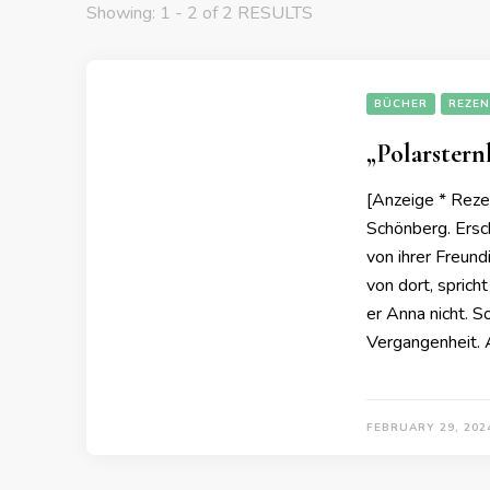
Showing: 1 - 2 of 2 RESULTS
BÜCHER
REZEN
„Polarstern
[Anzeige * Reze
Schönberg. Ersc
von ihrer Freund
von dort, sprich
er Anna nicht. S
Vergangenheit.
FEBRUARY 29, 202