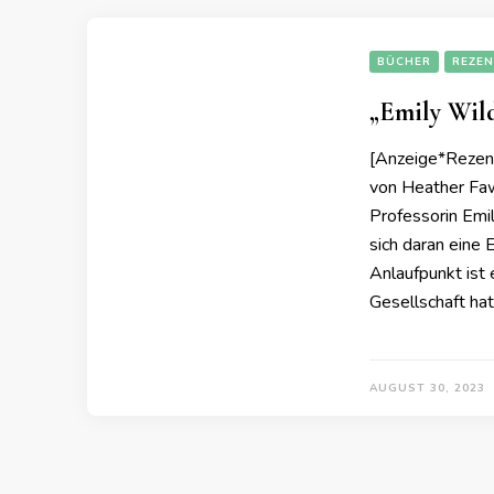
BÜCHER
REZEN
„Emily Wild
[Anzeige*Rezens
von Heather Faw
Professorin Emil
sich daran eine 
Anlaufpunkt ist 
Gesellschaft hat,
AUGUST 30, 2023