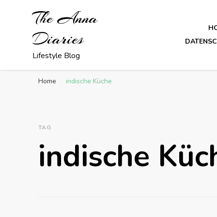
The Anna
H
Diaries
DATENS
Lifestyle Blog
Home
indische Küche
TAG
indische Küc