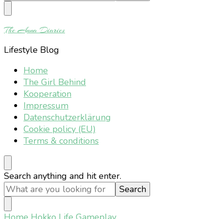
Something?
The Anna Diaries
Lifestyle Blog
Home
The Girl Behind
Kooperation
Impressum
Datenschutzerklärung
Cookie policy (EU)
Terms & conditions
Looking
Search anything and hit enter.
for
Something?
Home
Hokko Life Gameplay