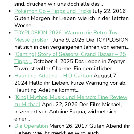
sind, drücken wir uns doch alle das…
Pokemon Go – Tipps und Tricks
July 22, 2016
Guten Morgen ihr Lieben, wie ich in der letzten
Woche…
TOYPLOSION 2026: Warum die Retro-Toy-
Messe größer…
June 9, 2026
Die TOYPLOSION
hat sich in den vergangenen Jahren von einem…
[Gaming] Story of Seasons: Grand Bazaar – 25
Tipps,…
October 4, 2025
Das Leben in Zephyr
Town ist voller Charme. Ein gemütlicher…
Haunting Adeline – H.D. Carlton
August 7,
2024
Hallo ihr Lieben, kurze Warnung vor ab.
Haunting Adeline kommt…
[Kino] Mythos, Musik und Mensch: Eine Review
zu Michael
April 22, 2026
Der Film Michael,
inszeniert von Antoine Fuqua, widmet sich
einer…
Die Operation
March 26, 2017
Guten Abend ihr
Lieben, wie ihr merkt, es wird auch…