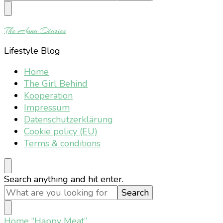
Something?
The Anna Diaries
Lifestyle Blog
Home
The Girl Behind
Kooperation
Impressum
Datenschutzerklärung
Cookie policy (EU)
Terms & conditions
Looking
Search anything and hit enter.
for
Something?
Home
“Happy Meat”