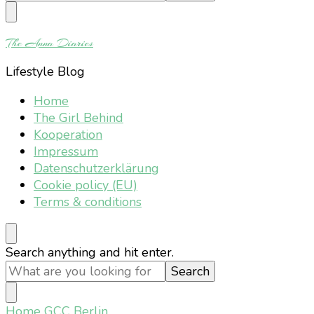
Something?
The Anna Diaries
Lifestyle Blog
Home
The Girl Behind
Kooperation
Impressum
Datenschutzerklärung
Cookie policy (EU)
Terms & conditions
Looking
Search anything and hit enter.
for
Something?
Home
GCC Berlin