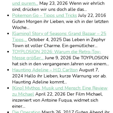
und purem…
May 23, 2026
Wenn wir ehrlich
sind, drücken wir uns doch alle das…
Pokemon Go – Tipps und Tricks
July 22, 2016
Guten Morgen ihr Lieben, wie ich in der letzten
Woche…
[Gaming] Story of Seasons: Grand Bazaar – 25
Tipps,…
October 4, 2025
Das Leben in Zephyr
Town ist voller Charme. Ein gemütlicher…
TOYPLOSION 2026: Warum die Retro-Toy-
Messe größer…
June 9, 2026
Die TOYPLOSION
hat sich in den vergangenen Jahren von einem…
Haunting Adeline – H.D. Carlton
August 7,
2024
Hallo ihr Lieben, kurze Warnung vor ab.
Haunting Adeline kommt…
[Kino] Mythos, Musik und Mensch: Eine Review
zu Michael
April 22, 2026
Der Film Michael,
inszeniert von Antoine Fuqua, widmet sich
einer…
Die Operation
March 26, 2017
Guten Abend ihr