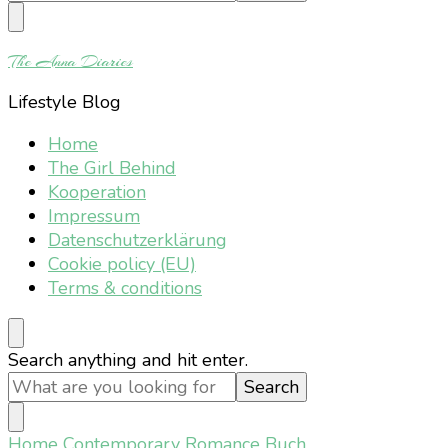
Something?
The Anna Diaries
Lifestyle Blog
Home
The Girl Behind
Kooperation
Impressum
Datenschutzerklärung
Cookie policy (EU)
Terms & conditions
Looking
Search anything and hit enter.
for
Something?
Home
Contemporary Romance Buch