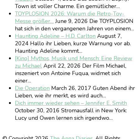
Town ist voller Charme. Ein gemütlicher…
TOYPLOSION 2026: Warum die Retro-Toy-
Messe größer…
June 9, 2026
Die TOYPLOSION
hat sich in den vergangenen Jahren von einem…
Haunting Adeline – H.D. Carlton
August 7,
2024
Hallo ihr Lieben, kurze Warnung vor ab.
Haunting Adeline kommt…
[Kino] Mythos, Musik und Mensch: Eine Review
zu Michael
April 22, 2026
Der Film Michael,
inszeniert von Antoine Fuqua, widmet sich
einer…
Die Operation
March 26, 2017
Guten Abend ihr
Lieben, wie ihr merkt, es wird auch…
Dich immer wieder sehen – Jennifer E. Smith
October 30, 2016
Stromausfall in New York:
Lucy und Owen lernen sich irgendwo…
© Copyright 2026
The Anna Diaries
. All Rights