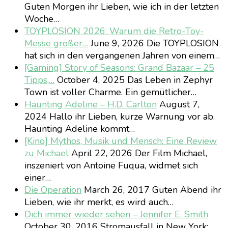
Guten Morgen ihr Lieben, wie ich in der letzten
Woche…
TOYPLOSION 2026: Warum die Retro-Toy-
Messe größer…
June 9, 2026
Die TOYPLOSION
hat sich in den vergangenen Jahren von einem…
[Gaming] Story of Seasons: Grand Bazaar – 25
Tipps,…
October 4, 2025
Das Leben in Zephyr
Town ist voller Charme. Ein gemütlicher…
Haunting Adeline – H.D. Carlton
August 7,
2024
Hallo ihr Lieben, kurze Warnung vor ab.
Haunting Adeline kommt…
[Kino] Mythos, Musik und Mensch: Eine Review
zu Michael
April 22, 2026
Der Film Michael,
inszeniert von Antoine Fuqua, widmet sich
einer…
Die Operation
March 26, 2017
Guten Abend ihr
Lieben, wie ihr merkt, es wird auch…
Dich immer wieder sehen – Jennifer E. Smith
October 30, 2016
Stromausfall in New York: