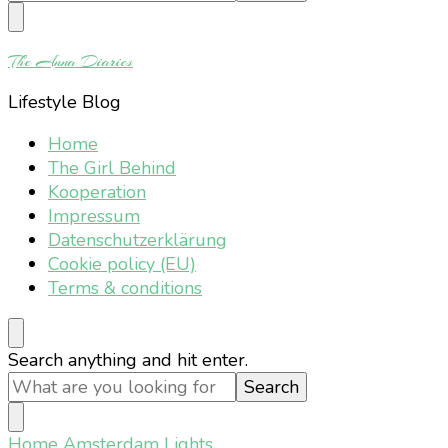
Something?
The Anna Diaries
Lifestyle Blog
Home
The Girl Behind
Kooperation
Impressum
Datenschutzerklärung
Cookie policy (EU)
Terms & conditions
Looking
Search anything and hit enter.
for
Something?
Home
Amsterdam Lights