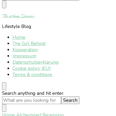
Something?
The Anna Diaries
Lifestyle Blog
Home
The Girl Behind
Kooperation
Impressum
Datenschutzerklärung
Cookie policy (EU)
Terms & conditions
Looking
Search anything and hit enter.
for
Something?
Home
Alchemised Rezension