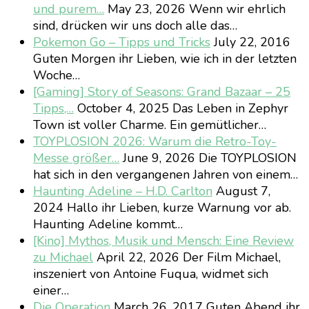
und purem…
May 23, 2026
Wenn wir ehrlich
sind, drücken wir uns doch alle das…
Pokemon Go – Tipps und Tricks
July 22, 2016
Guten Morgen ihr Lieben, wie ich in der letzten
Woche…
[Gaming] Story of Seasons: Grand Bazaar – 25
Tipps,…
October 4, 2025
Das Leben in Zephyr
Town ist voller Charme. Ein gemütlicher…
TOYPLOSION 2026: Warum die Retro-Toy-
Messe größer…
June 9, 2026
Die TOYPLOSION
hat sich in den vergangenen Jahren von einem…
Haunting Adeline – H.D. Carlton
August 7,
2024
Hallo ihr Lieben, kurze Warnung vor ab.
Haunting Adeline kommt…
[Kino] Mythos, Musik und Mensch: Eine Review
zu Michael
April 22, 2026
Der Film Michael,
inszeniert von Antoine Fuqua, widmet sich
einer…
Die Operation
March 26, 2017
Guten Abend ihr