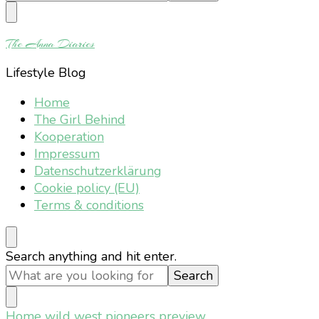
Something?
The Anna Diaries
Lifestyle Blog
Home
The Girl Behind
Kooperation
Impressum
Datenschutzerklärung
Cookie policy (EU)
Terms & conditions
Looking
Search anything and hit enter.
for
Something?
Home
wild west pioneers preview