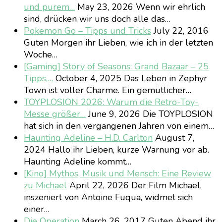
und purem…
May 23, 2026
Wenn wir ehrlich
sind, drücken wir uns doch alle das…
Pokemon Go – Tipps und Tricks
July 22, 2016
Guten Morgen ihr Lieben, wie ich in der letzten
Woche…
[Gaming] Story of Seasons: Grand Bazaar – 25
Tipps,…
October 4, 2025
Das Leben in Zephyr
Town ist voller Charme. Ein gemütlicher…
TOYPLOSION 2026: Warum die Retro-Toy-
Messe größer…
June 9, 2026
Die TOYPLOSION
hat sich in den vergangenen Jahren von einem…
Haunting Adeline – H.D. Carlton
August 7,
2024
Hallo ihr Lieben, kurze Warnung vor ab.
Haunting Adeline kommt…
[Kino] Mythos, Musik und Mensch: Eine Review
zu Michael
April 22, 2026
Der Film Michael,
inszeniert von Antoine Fuqua, widmet sich
einer…
Die Operation
March 26, 2017
Guten Abend ihr