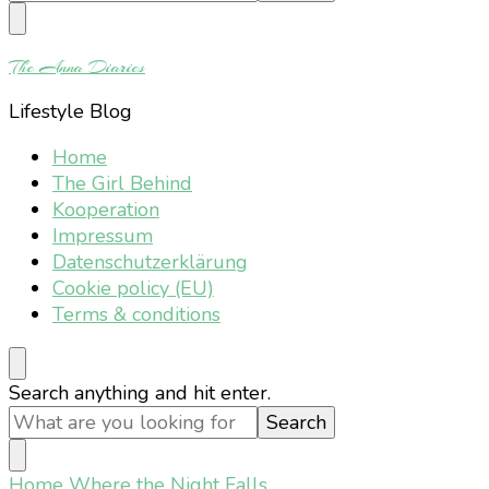
Something?
The Anna Diaries
Lifestyle Blog
Home
The Girl Behind
Kooperation
Impressum
Datenschutzerklärung
Cookie policy (EU)
Terms & conditions
Looking
Search anything and hit enter.
for
Something?
Home
Where the Night Falls