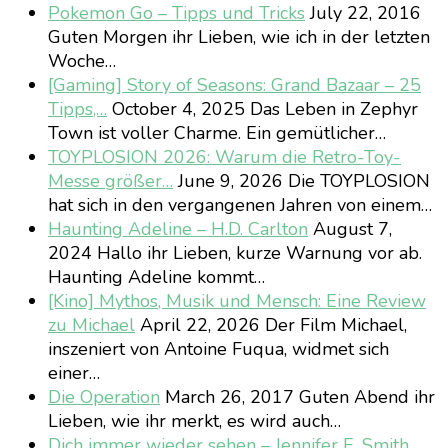
Pokemon Go – Tipps und Tricks
July 22, 2016
Guten Morgen ihr Lieben, wie ich in der letzten
Woche…
[Gaming] Story of Seasons: Grand Bazaar – 25
Tipps,…
October 4, 2025
Das Leben in Zephyr
Town ist voller Charme. Ein gemütlicher…
TOYPLOSION 2026: Warum die Retro-Toy-
Messe größer…
June 9, 2026
Die TOYPLOSION
hat sich in den vergangenen Jahren von einem…
Haunting Adeline – H.D. Carlton
August 7,
2024
Hallo ihr Lieben, kurze Warnung vor ab.
Haunting Adeline kommt…
[Kino] Mythos, Musik und Mensch: Eine Review
zu Michael
April 22, 2026
Der Film Michael,
inszeniert von Antoine Fuqua, widmet sich
einer…
Die Operation
March 26, 2017
Guten Abend ihr
Lieben, wie ihr merkt, es wird auch…
Dich immer wieder sehen – Jennifer E. Smith