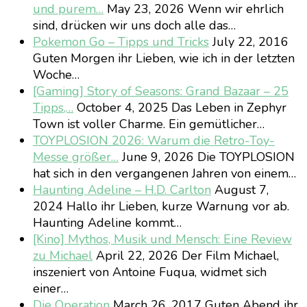
und purem…
May 23, 2026
Wenn wir ehrlich
sind, drücken wir uns doch alle das…
Pokemon Go – Tipps und Tricks
July 22, 2016
Guten Morgen ihr Lieben, wie ich in der letzten
Woche…
[Gaming] Story of Seasons: Grand Bazaar – 25
Tipps,…
October 4, 2025
Das Leben in Zephyr
Town ist voller Charme. Ein gemütlicher…
TOYPLOSION 2026: Warum die Retro-Toy-
Messe größer…
June 9, 2026
Die TOYPLOSION
hat sich in den vergangenen Jahren von einem…
Haunting Adeline – H.D. Carlton
August 7,
2024
Hallo ihr Lieben, kurze Warnung vor ab.
Haunting Adeline kommt…
[Kino] Mythos, Musik und Mensch: Eine Review
zu Michael
April 22, 2026
Der Film Michael,
inszeniert von Antoine Fuqua, widmet sich
einer…
Die Operation
March 26, 2017
Guten Abend ihr