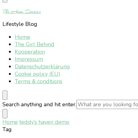
Something?
The Anna Diaries
Lifestyle Blog
Home
The Girl Behind
Kooperation
Impressum
Datenschutzerklärung
Cookie policy (EU)
Terms & conditions
Looking
Search anything and hit enter.
for
Something?
Home
teddy’s haven demo
Tag