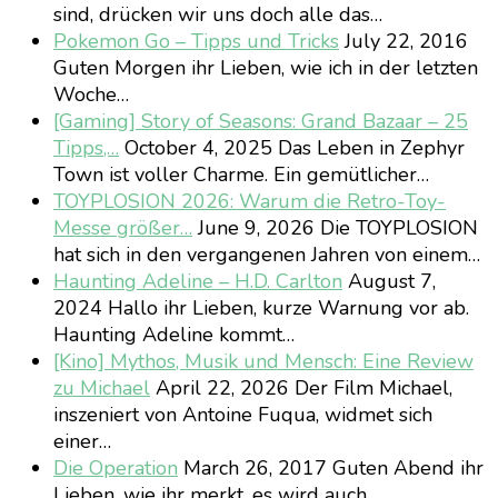
sind, drücken wir uns doch alle das…
Pokemon Go – Tipps und Tricks
July 22, 2016
Guten Morgen ihr Lieben, wie ich in der letzten
Woche…
[Gaming] Story of Seasons: Grand Bazaar – 25
Tipps,…
October 4, 2025
Das Leben in Zephyr
Town ist voller Charme. Ein gemütlicher…
TOYPLOSION 2026: Warum die Retro-Toy-
Messe größer…
June 9, 2026
Die TOYPLOSION
hat sich in den vergangenen Jahren von einem…
Haunting Adeline – H.D. Carlton
August 7,
2024
Hallo ihr Lieben, kurze Warnung vor ab.
Haunting Adeline kommt…
[Kino] Mythos, Musik und Mensch: Eine Review
zu Michael
April 22, 2026
Der Film Michael,
inszeniert von Antoine Fuqua, widmet sich
einer…
Die Operation
March 26, 2017
Guten Abend ihr
Lieben, wie ihr merkt, es wird auch…